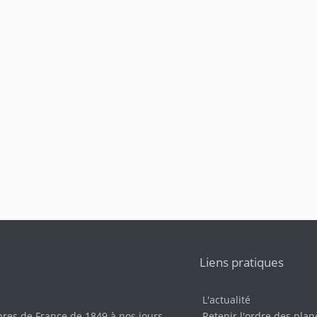
Liens pratiques
L'actualité
bres de France de 1849 à nos jours
.
Retenir l'ordre des plan