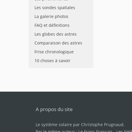
Les sondes spatiales
La galerie photos
FAQ et définitions
Les globes des astres
Comparaison des astres
Frise chronologique
10 choses à savoir
A propos du site
Le système solaire par
Christophe Prugnaud
.
Par le même auteur :
Le Franc Français
-
Les tim