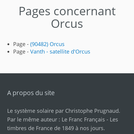
Pages concernant
Orcus
Page -
(90482) Orcus
Page -
Vanth - satellite d'Orcus
A propos du site
Le système solaire par
Christophe Prugnaud
.
Par le même auteur :
Le Franc Français
-
Les
timbres de France de 1849 à nos jours
.