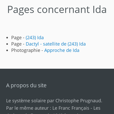
Pages concernant Ida
Page -
(243) Ida
Page -
Dactyl - satellite de (243) Ida
Photographie -
Approche de Ida
A propos du site
Le système solaire par
Christophe Prugnaud
.
Par le même auteur :
Le Franc Français
-
Les