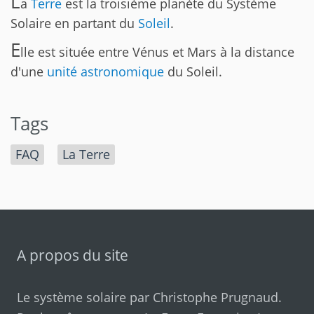
L
a
Terre
est la troisième planète du Système
Solaire en partant du
Soleil
.
E
lle est située entre Vénus et Mars à la distance
d'une
unité astronomique
du Soleil.
Tags
FAQ
La Terre
A propos du site
Le système solaire par
Christophe Prugnaud
.