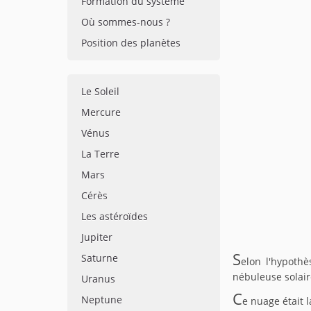
Formation du système
Où sommes-nous ?
Position des planètes
Le Soleil
Mercure
Vénus
La Terre
Mars
Cérès
Les astéroïdes
Jupiter
S
Saturne
elon l'hypoth
nébuleuse solaire
Uranus
C
Neptune
e nuage était 