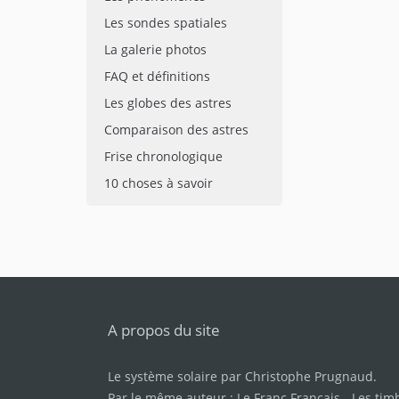
Les sondes spatiales
La galerie photos
FAQ et définitions
Les globes des astres
Comparaison des astres
Frise chronologique
10 choses à savoir
A propos du site
Le système solaire par
Christophe Prugnaud
.
Par le même auteur :
Le Franc Français
-
Les tim