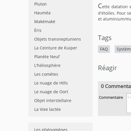
Pluton
C
ette datation 
Hauméa
d'étoiles. Pour 
et aluminium/m
Makémaké
Éris
Tags
Objets transneptuniens
La Ceinture de Kuiper
FAQ
Système
Planète Neuf
L'héliosphère
Réagir
Les comètes
Le nuage de Hills
0 Commenta
Le nuage de Oort
Commentaire
Objet interstellaire
La Voie lactée
Les phénomènes