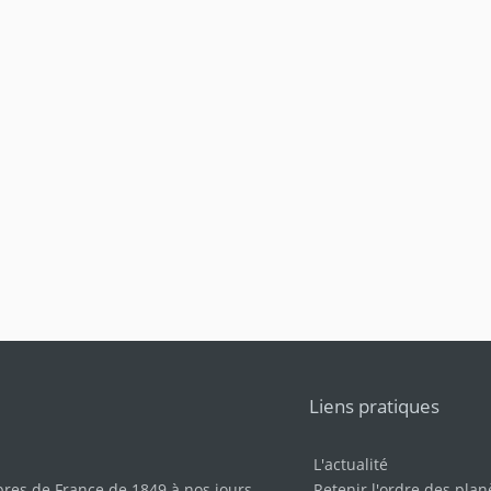
Liens pratiques
L'actualité
bres de France de 1849 à nos jours
.
Retenir l'ordre des plan