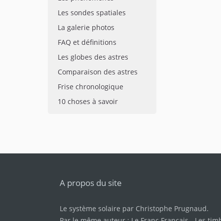
Les sondes spatiales
La galerie photos
FAQ et définitions
Les globes des astres
Comparaison des astres
Frise chronologique
10 choses à savoir
A propos du site
Le système solaire par
Christophe Prugnaud
.
Par le même auteur :
Le Franc Français
-
Les tim