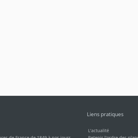
Liens pratiques
L'actualité
bres de France de 1849 à nos jours
.
Retenir l'ordre des plan