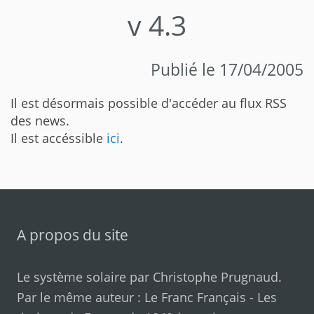
v 4.3
Publié le 17/04/2005
Il est désormais possible d'accéder au flux RSS
des news.
Il est accéssible
ici
.
A propos du site
Le système solaire par
Christophe Prugnaud
.
Par le même auteur :
Le Franc Français
-
Les