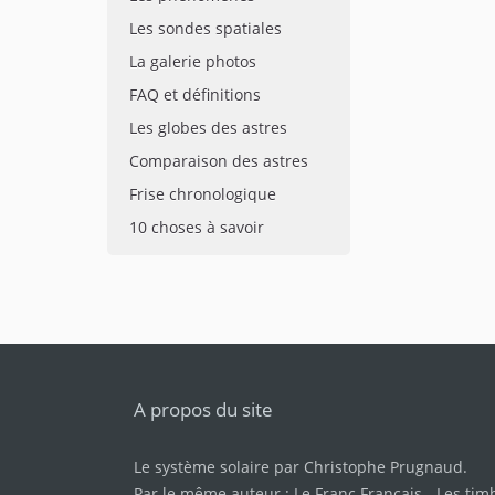
Les sondes spatiales
La galerie photos
FAQ et définitions
Les globes des astres
Comparaison des astres
Frise chronologique
10 choses à savoir
A propos du site
Le système solaire par
Christophe Prugnaud
.
Par le même auteur :
Le Franc Français
-
Les tim