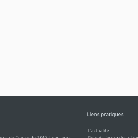
Liens pratiques
L'actualité
bres de France de 1849 à nos jours
.
Retenir l'ordre des plan