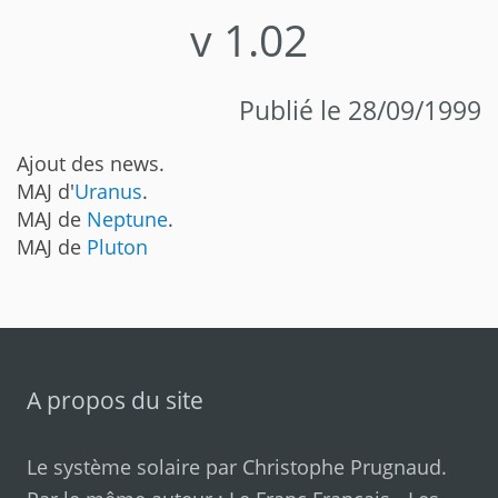
v 1.02
Publié le 28/09/1999
Ajout des news.
MAJ d'
Uranus
.
MAJ de
Neptune
.
MAJ de
Pluton
A propos du site
Le système solaire par
Christophe Prugnaud
.