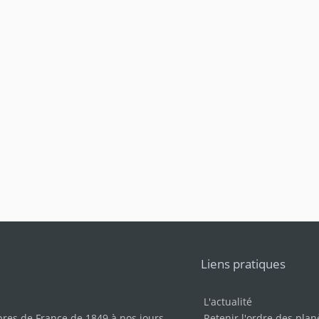
Liens pratiques
L'actualité
bres de France de 1849 à nos jours
.
Retenir l'ordre des plan