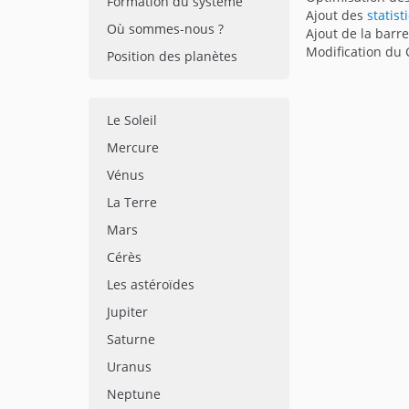
Formation du système
Ajout des
statist
Où sommes-nous ?
Ajout de la barr
Modification du 
Position des planètes
Le Soleil
Mercure
Vénus
La Terre
Mars
Cérès
Les astéroïdes
Jupiter
Saturne
Uranus
Neptune