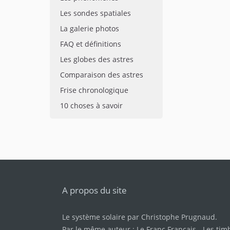
Les sondes spatiales
La galerie photos
FAQ et définitions
Les globes des astres
Comparaison des astres
Frise chronologique
10 choses à savoir
A propos du site
Le système solaire par
Christophe Prugnaud
.
Par le même auteur :
Le Franc Français
-
Les tim