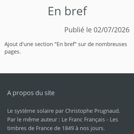
En bref
Publié le 02/07/2026
Ajout d'une section "En bref" sur de nombreuses
pages.
A propos du site
Le système solaire par
Christophe Prugnaud
.
Par le même auteur :
Le Franc Français
-
Les
timbres de France de 1849 à nos jours
.