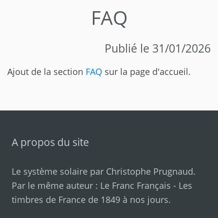
FAQ
Publié le 31/01/2026
Ajout de la section
FAQ
sur la page d'accueil.
A propos du site
Le système solaire par
Christophe Prugnaud
.
Par le même auteur :
Le Franc Français
-
Les
timbres de France de 1849 à nos jours
.