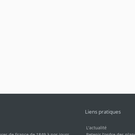
Liens pratiques
L'actualité
bres de France de 1849 à nos jours
.
Retenir l'ordre des plan