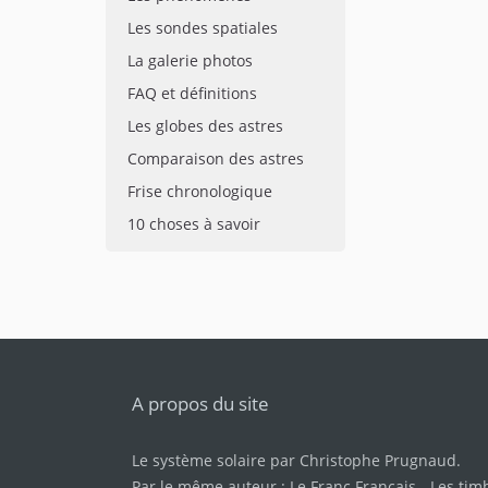
Les sondes spatiales
La galerie photos
FAQ et définitions
Les globes des astres
Comparaison des astres
Frise chronologique
10 choses à savoir
A propos du site
Le système solaire par
Christophe Prugnaud
.
Par le même auteur :
Le Franc Français
-
Les tim