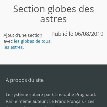
Section globes des
astres
Publié le 06/08/2019
Ajout d'une section
avec
les globes de tous
les astres
.
A propos du site
Le système solaire par
Christophe Prugnaud
.
Par le même auteur :
Le Franc Français
-
Les