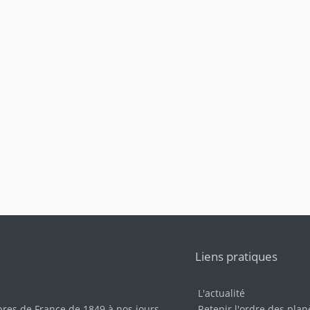
Liens pratiques
L'actualité
bres de France de 1849 à nos jours
.
Retenir l'ordre des plan