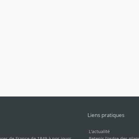
Liens pratiques
L'actualité
bres de France de 1849 à nos jours
.
Retenir l'ordre des plan