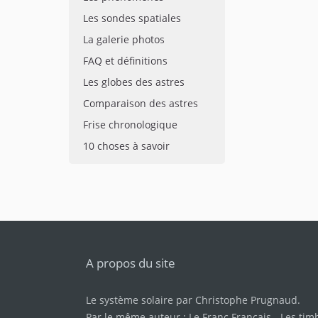
Les sondes spatiales
La galerie photos
FAQ et définitions
Les globes des astres
Comparaison des astres
Frise chronologique
10 choses à savoir
A propos du site
Le système solaire par
Christophe Prugnaud
.
Par le même auteur :
Le Franc Français
-
Les tim