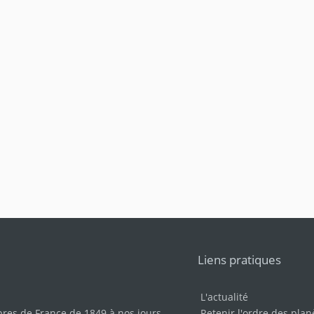
Liens pratiques
L'actualité
bres de France de 1849 à nos jours
.
Retenir l'ordre des plan