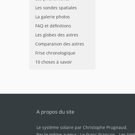
Les sondes spatiales
La galerie photos
FAQ et définitions
Les globes des astres
Comparaison des astres
Frise chronologique
10 choses à savoir
A propos du site
Le système solaire par
Christophe Prugnaud
.
Par le même auteur :
Le Franc Français
-
Les tim