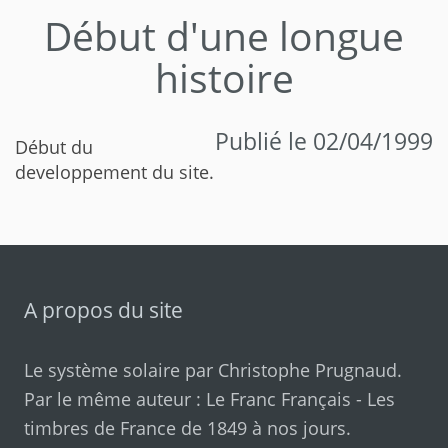
Début d'une longue
histoire
Publié le 02/04/1999
Début du
developpement du site.
A propos du site
Le système solaire par
Christophe Prugnaud
.
Par le même auteur :
Le Franc Français
-
Les
timbres de France de 1849 à nos jours
.