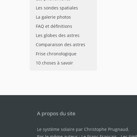
Les sondes spatiales
La galerie photos
FAQ et définitions
Les globes des astres
Comparaison des astres
Frise chronologique
10 choses à savoir
A propos du site
Le système solaire par
Christophe Prugnaud
.
Par le même auteur :
Le Franc Français
-
Les tim