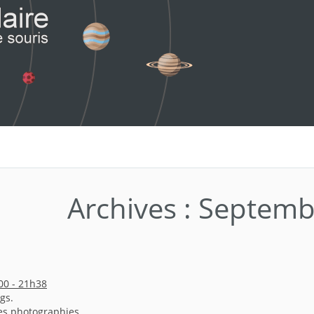
Archives : Septem
00 - 21h38
gs.
es photographies.