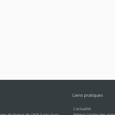
Liens pratiques
L'actualité
bres de France de 1849 à nos jours
.
Retenir l'ordre des plan