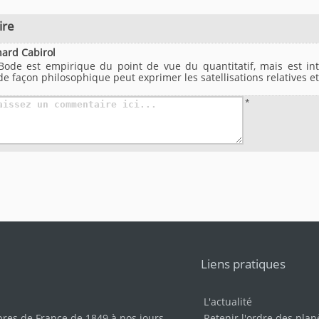
ire
nard Cabirol
-Bode est empirique du point de vue du quantitatif, mais est inté
 de façon philosophique peut exprimer les satellisations relatives e
*
Liens pratiques
L'actualité
bres de France de 1849 à nos jours
.
Retenir l'ordre des plan