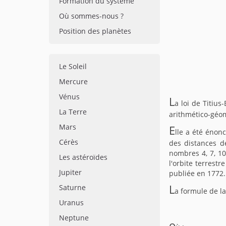
Formation du système
Où sommes-nous ?
Position des planètes
Le Soleil
Mercure
Vénus
L
a loi de Titius
La Terre
arithmético-géo
Mars
E
lle a été énon
Cérès
des distances de
nombres 4, 7, 10
Les astéroïdes
l'orbite terrest
Jupiter
publiée en 1772.
L
Saturne
a formule de la
Uranus
Neptune
o