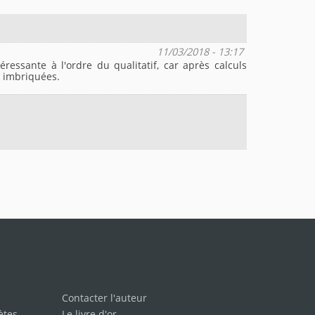
11/03/2018 - 13:17
ressante à l'ordre du qualitatif, car après calculs
t imbriquées.
Contacter l'auteur
ètes
Le livre d'or