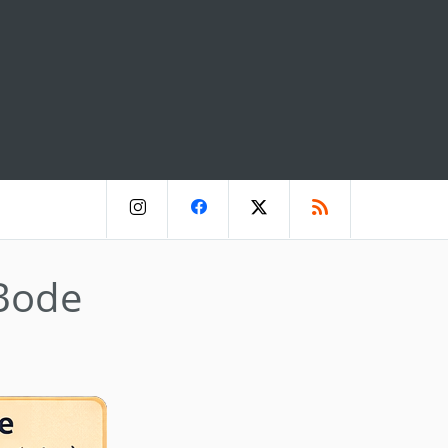
-Bode