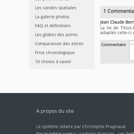
Les sondes spatiales
1 Commenta
La galerie photos
Jean Claude Ber
FAQ et définitions
La loi de Titius
adaptés celle-ci
Les globes des astres
Comparaison des astres
Commentaire
Frise chronologique
10 choses à savoir
A propos du site
Le système solaire par
Christophe Prugnaud
.
Par le même auteur :
Le Franc Français
-
Les tim