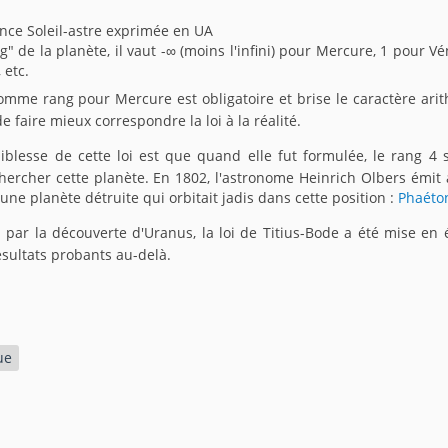
tance Soleil-astre exprimée en UA
ng" de la planète, il vaut -∞ (moins l'infini) pour Mercure, 1 pour V
 etc.
omme rang pour Mercure est obligatoire et brise le caractère arit
de faire mieux correspondre la loi à la réalité.
iblesse de cette loi est que quand elle fut formulée, le rang 4 
hercher cette planète. En 1802, l'astronome Heinrich Olbers émit 
ne planète détruite qui orbitait jadis dans cette position :
Phaéto
 par la découverte d'Uranus, la loi de Titius-Bode a été mise en
sultats probants au-delà.
ue