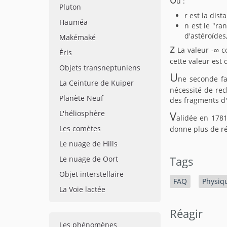
ù :
Pluton
r est la dis
Hauméa
n est le "ra
d'astéroïdes,
Makémaké
z
La valeur -∞ c
Éris
cette valeur est 
Objets transneptuniens
U
ne seconde fa
La Ceinture de Kuiper
nécessité de rec
Planète Neuf
des fragments d'u
L'héliosphère
V
alidée en 1781
Les comètes
donne plus de ré
Le nuage de Hills
Le nuage de Oort
Tags
Objet interstellaire
FAQ
Physiq
La Voie lactée
Réagir
Les phénomènes