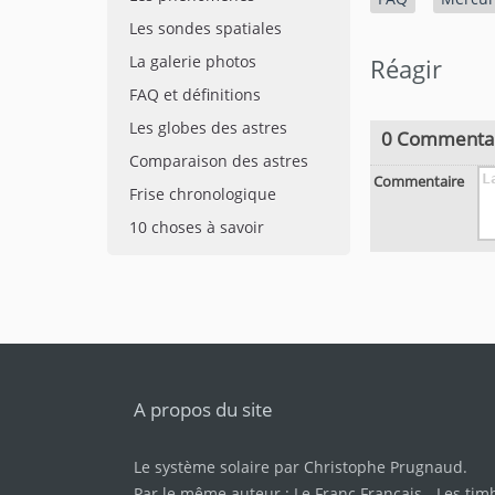
Les sondes spatiales
La galerie photos
Réagir
FAQ et définitions
Les globes des astres
0 Commenta
Comparaison des astres
Commentaire
Frise chronologique
10 choses à savoir
A propos du site
Le système solaire par
Christophe Prugnaud
.
Par le même auteur :
Le Franc Français
-
Les tim