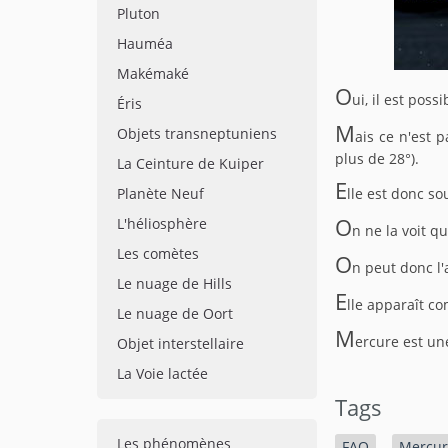
Pluton
Hauméa
Makémaké
O
ui, il est poss
Éris
M
Objets transneptuniens
ais ce n'est 
plus de 28°).
La Ceinture de Kuiper
E
Planète Neuf
lle est donc s
O
L'héliosphère
n ne la voit q
Les comètes
O
n peut donc l'a
Le nuage de Hills
E
lle apparaît co
Le nuage de Oort
M
ercure est une
Objet interstellaire
La Voie lactée
Tags
Les phénomènes
FAQ
Mercur