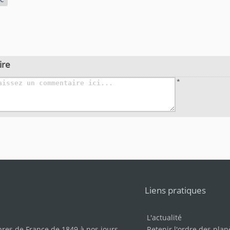
ire
*
Liens pratiques
L'actualité
bres de France de 1849 à nos jours
.
Retenir l'ordre des plan